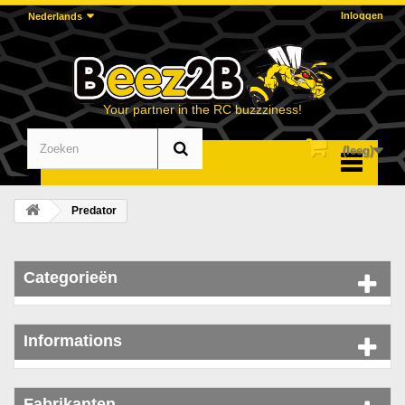
Inloggen
Nederlands
Your partner in the RC buzzziness!
(leeg)
Menu
Predator
Categorieën
Informations
Fabrikanten