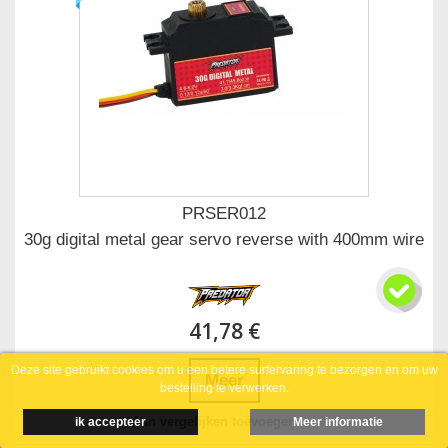
PRSER012
30g digital metal gear servo reverse with 400mm wire
41,78 €
Deze site gebruikt cookies om u een betere surfervaring te bezorgen en om uw
Meer
bestelling te verwerken.
Aan vergelijken toevoegen
ik accepteer
Meer informatie