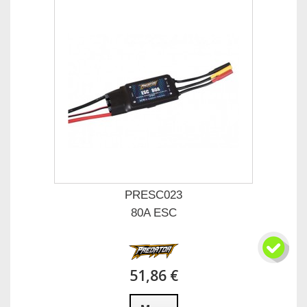
PRESC023
80A ESC
51,86 €