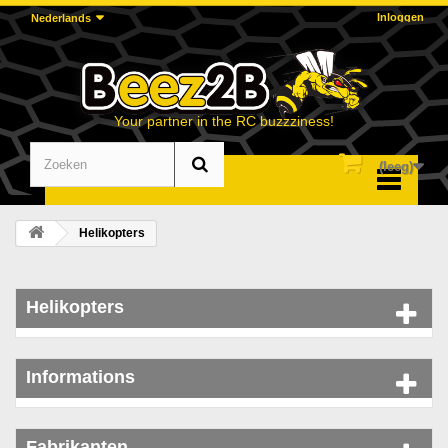
Inloggen
Nederlands
Your partner in the RC buzzziness!
(leeg)
Menu
Helikopters
Helikopters
Informations
Fabrikanten