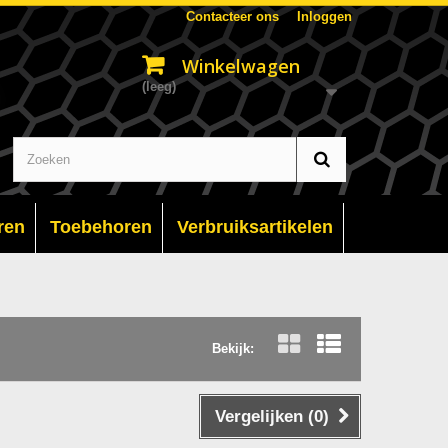
Contacteer ons
Inloggen
Winkelwagen
(leeg)
ren
Toebehoren
Verbruiksartikelen
Bekijk:
Raster
Lijst
Vergelijken (
0
)