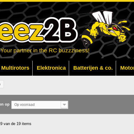
Your partner in the RC buzzziness!
Multirotors
Elektronica
Batterijen & co.
Moto
n
en op
Op voorraad
19 van de 19 items