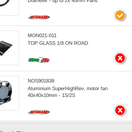
Diameter - up to 2x 40mm Fans
MON021-011
TOP GLASS 1/8 ON ROAD
NOS901838
Aluminium SuperHighRev. motor fan
40x40x10mm - 1S/2S