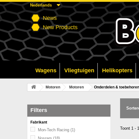
Nederlands
News
New Products
Wagens
Vliegtuigen
Helikopters
Motoren
Motoren
Onderdelen & toebehore
Sorter
Filters
Fabrikant
Toont 1 - 
Mon-Tech Racing
(1)
Nosram
(18)