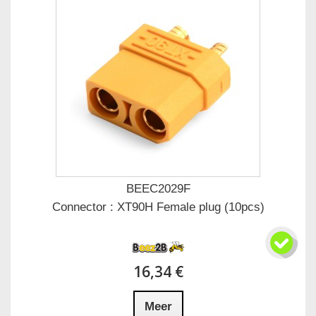
BEEC2029F
Connector : XT90H Female plug (10pcs)
16,34 €
Meer