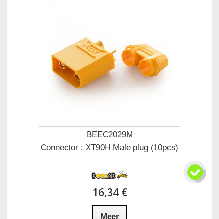
BEEC2029M
Connector : XT90H Male plug (10pcs)
16,34 €
Meer