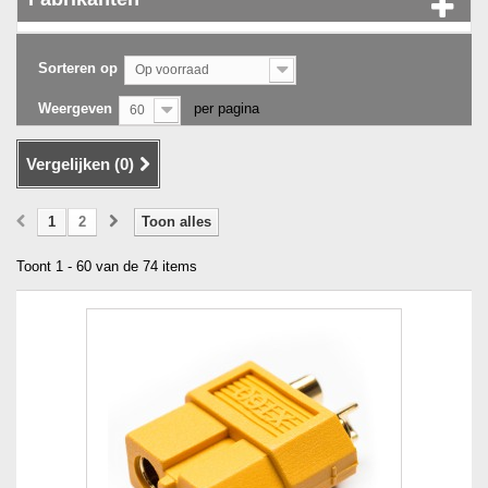
Sorteren op
Op voorraad
Weergeven
per pagina
60
Vergelijken (
0
)
1
2
Toon alles
Toont 1 - 60 van de 74 items