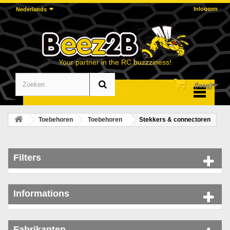
Inloggen
Nederlands
Your partner in the RC buzzziness!
(leeg)
Menu
Toebehoren
Toebehoren
Stekkers & connectoren
Filters
Informations
Fabrikanten