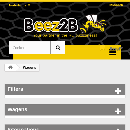
Inloggen
Nederlands
Your partner in the RC buzzziness!
(leeg)
Menu
Wagens
Filters
Wagens
Informations