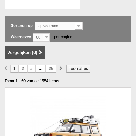
Sorteren op
Op voorraad
Weergeven
per pagina
60
Vergelijken (
0
)
1
2
3
...
26
Toon alles
Toont 1 - 60 van de 1554 items