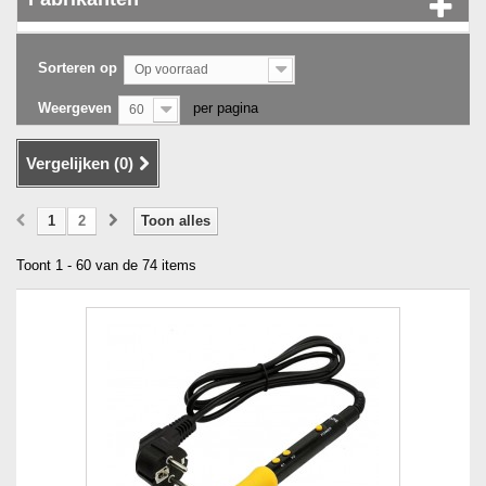
Sorteren op
Op voorraad
Weergeven
per pagina
60
Vergelijken (
0
)
1
2
Toon alles
Toont 1 - 60 van de 74 items