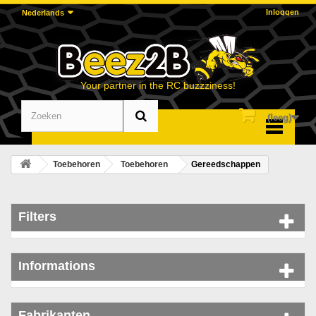
Inloggen
Nederlands
Your partner in the RC buzzziness!
(leeg)
Menu
Toebehoren
Toebehoren
Gereedschappen
Filters
Informations
Fabrikanten