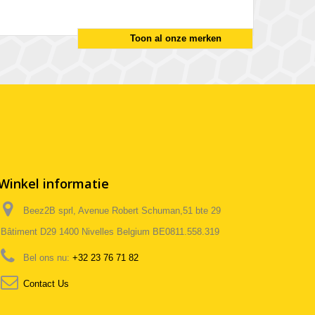
Toon al onze merken
Winkel informatie
Beez2B sprl, Avenue Robert Schuman,51 bte 29
Bâtiment D29 1400 Nivelles Belgium BE0811.558.319
Bel ons nu:
+32 23 76 71 82
Contact Us