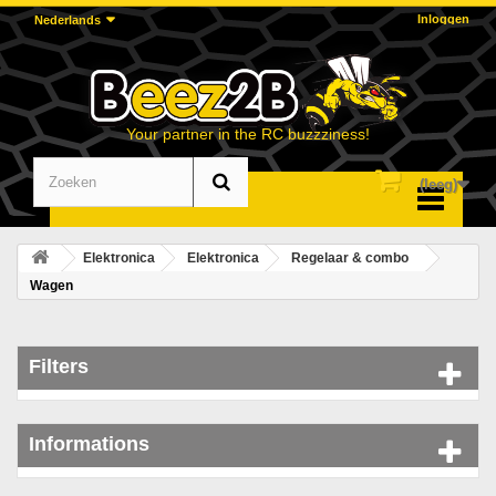
Inloggen
Nederlands
Your partner in the RC buzzziness!
(leeg)
Menu
Elektronica
Elektronica
Regelaar & combo
Wagen
Filters
Informations