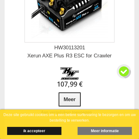
HW30113201
Xerun AXE Plus R3 ESC for Crawler
107,99 €
Meer
Aan vergelijken toevoegen
Deze site gebruikt cookies om u een betere surfervaring te bezorgen en om uw
bestelling te verwerken.
ik accepteer
Meer informatie