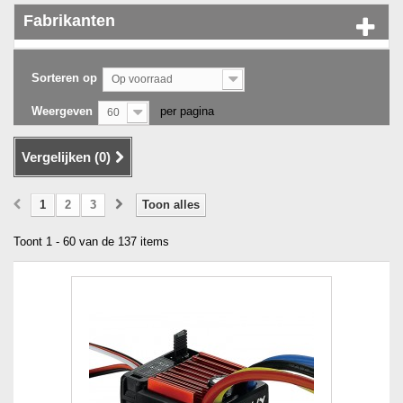
Fabrikanten
Sorteren op
Op voorraad
Weergeven
per pagina
60
Vergelijken (
0
)
1
2
3
Toon alles
Toont 1 - 60 van de 137 items