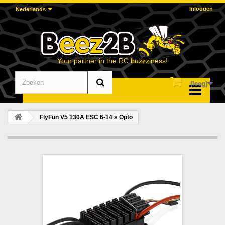
Inloggen
Nederlands
Your partner in the RC buzzziness!
(leeg)
Menu
FlyFun V5 130A ESC 6-14 s Opto