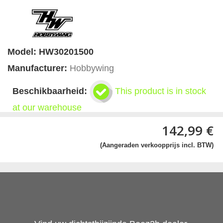
Model:
HW30201500
Manufacturer:
Hobbywing
Beschikbaarheid:
This product is in stock
at our warehouse
142,99 €
(Aangeraden verkoopprijs incl. BTW)