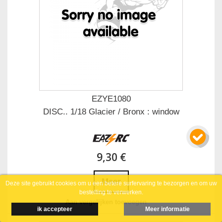
EZYE1080
DISC.. 1/18 Glacier / Bronx : window
9,30 €
Meer
Deze site gebruikt cookies om u een betere surfervaring te bezorgen en om uw
bestelling te verwerken.
Aan vergelijken toevoegen
ik accepteer
Meer informatie