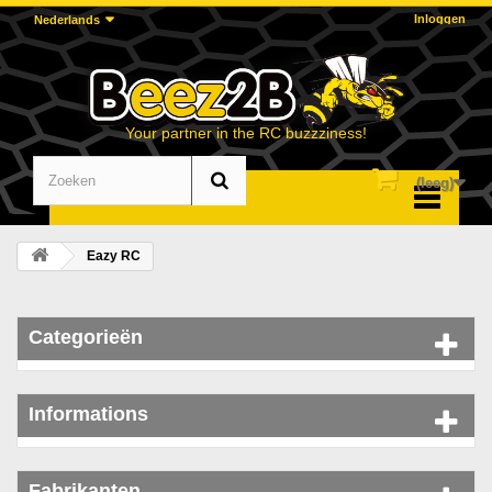
Inloggen
Nederlands
Your partner in the RC buzzziness!
(leeg)
Menu
Eazy RC
Categorieën
Informations
Fabrikanten