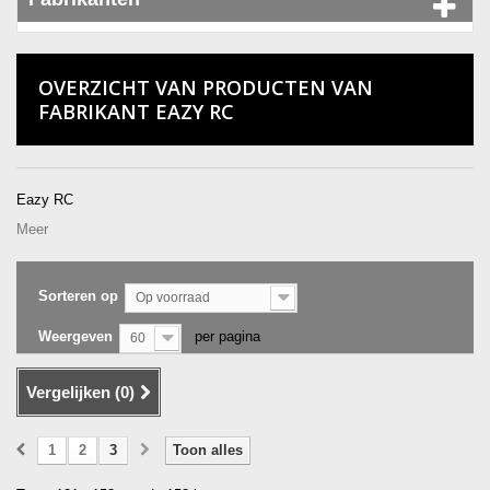
OVERZICHT VAN PRODUCTEN VAN
FABRIKANT EAZY RC
Eazy RC
Meer
Sorteren op
Op voorraad
Weergeven
per pagina
60
Vergelijken (
0
)
1
2
3
Toon alles