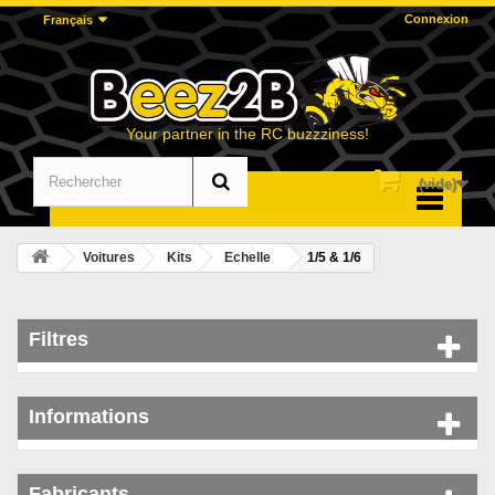
Connexion
Français
Your partner in the RC buzzziness!
(vide)
Menu
Voitures
Kits
Echelle
1/5 & 1/6
Filtres
Informations
Fabricants