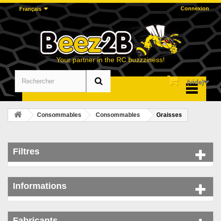
Connexion
Français
Your partner in the RC buzzziness!
(vide)
Menu
Consommables
Consommables
Graisses
Filtres
Informations
Fabricants