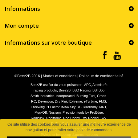
Informations
Mon compte
Informations sur votre boutique
©Beez2B 2016
|
Modes et conditions
|
Politique de confidentialité
Beez2B est fier de vous présenter : APC, Atomic r/c
racing products, Beez2B, BSD Racing, BSI Bob
Smith Industries Incorporated, Burning Fuel, Cross-
RC, Devention, Dry Fluid Extreme, eTurbine, FMS,
Freewing, H Factor, iMAX Sky RC, killerbody, MRT,
Muc-Off, Nosram, Precision tools by ProEdge,
Radiolink, Robitronic, Roc Hobby, RW Racing, Sky-
Hero, Spec.R, The Rally Legends, Tech One, T-
Ce site utilise des cookies pour vous assurer une meilleure expérience de
Motor, Walkera, Xtreme Production, 4Wheels,
navigation et pour traiter votre prise de commandes.
4Wings et beaucoup d'autres marques