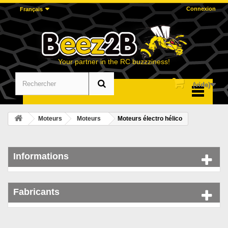
Connexion
Français
Your partner in the RC buzzziness!
(vide)
Menu
Moteurs
Moteurs
Moteurs électro hélico
Informations
Fabricants