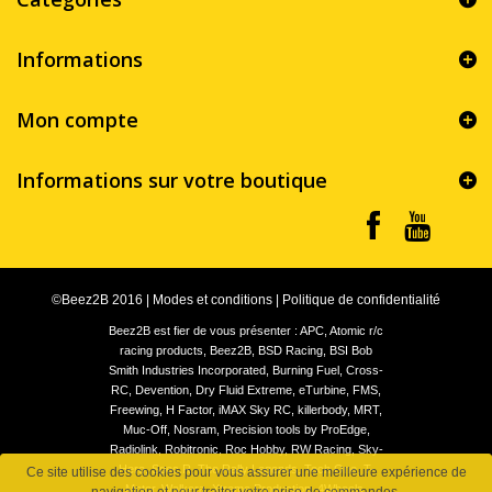
Informations
Mon compte
Informations sur votre boutique
©Beez2B 2016
|
Modes et conditions
|
Politique de confidentialité
Beez2B est fier de vous présenter : APC, Atomic r/c
racing products, Beez2B, BSD Racing, BSI Bob
Smith Industries Incorporated, Burning Fuel, Cross-
RC, Devention, Dry Fluid Extreme, eTurbine, FMS,
Freewing, H Factor, iMAX Sky RC, killerbody, MRT,
Muc-Off, Nosram, Precision tools by ProEdge,
Radiolink, Robitronic, Roc Hobby, RW Racing, Sky-
Hero, Spec.R, The Rally Legends, Tech One, T-
Ce site utilise des cookies pour vous assurer une meilleure expérience de
Motor, Walkera, Xtreme Production, 4Wheels,