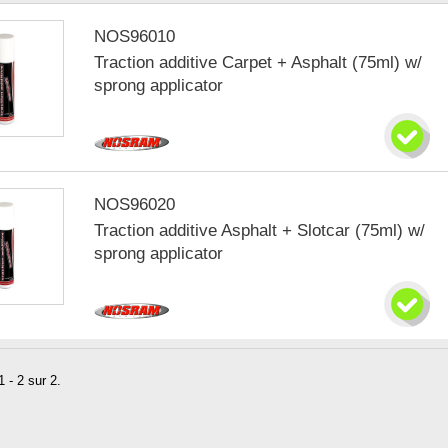
NOS96010
Traction additive Carpet + Asphalt (75ml) w/
sprong applicator
NOS96020
Traction additive Asphalt + Slotcar (75ml) w/
sprong applicator
 - 2 sur 2.