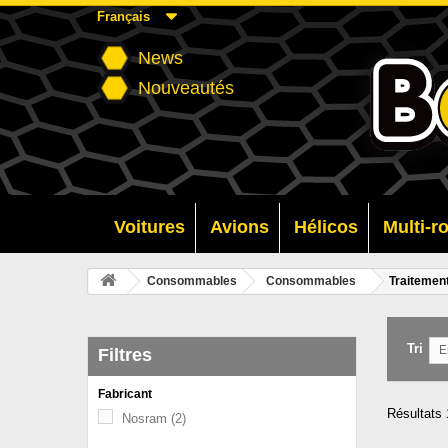
Français
News
Nouveautés
Voitures
Avions
Hélicos
Multi-r
Consommables
Consommables
Traitemen
Tri
E
Filtres
Fabricant
Résultats 1
Nosram
(2)