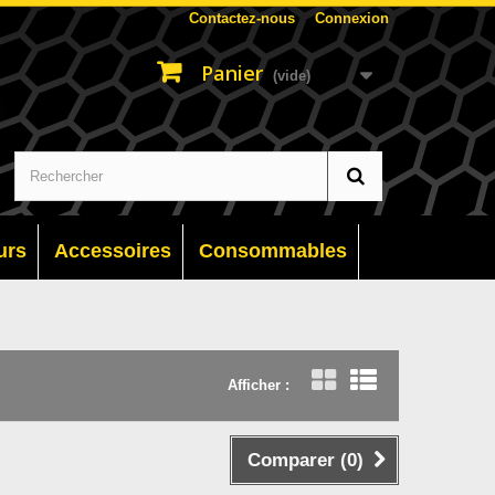
Contactez-nous
Connexion
Panier
(vide)
urs
Accessoires
Consommables
Afficher :
Grille
Liste
Comparer (
0
)