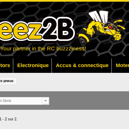
Your partner in the RC buzzziness!
otors
Electronique
Accus & connectique
Mote
ts pneus
n Stock
 - 2 sur 2.