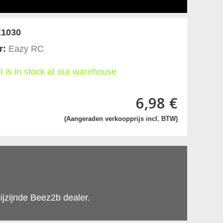
1030
r:
Eazy RC
t is in stock at our warehouse
6,98 €
(Aangeraden verkoopprijs incl. BTW)
ijzijnde Beez2b dealer.