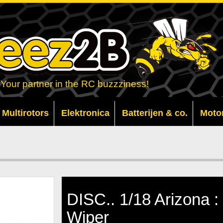
Your partner in the RC buzzziness!
Multirotors
Elektronica
Batterijen & co.
Moto
DISC.. 1/18 Arizona :
Wiper