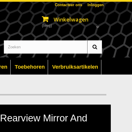
Contacteer ons
Inloggen
Winkelwagen
(leeg)
ren
Toebehoren
Verbruiksartikelen
 Rearview Mirror And