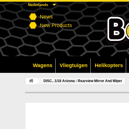
Nederlands
News
New Products
Wagens
Vliegtuigen
Helikopters
DISC.. 1/18 Arizona : Rearview Mirror And Wiper