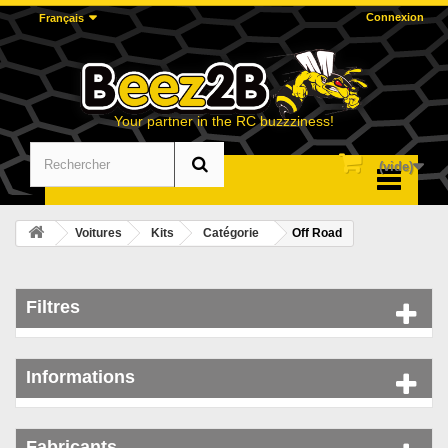
Connexion
Français
Your partner in the RC buzzziness!
(vide)
Menu
Voitures
Kits
Catégorie
Off Road
Filtres
Informations
Fabricants