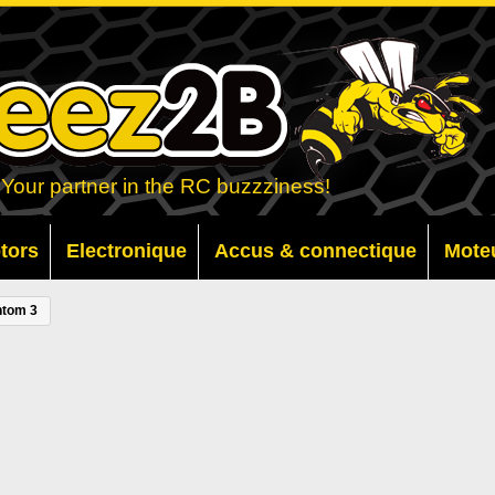
Your partner in the RC buzzziness!
otors
Electronique
Accus & connectique
Mote
ntom 3