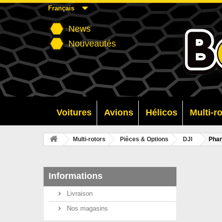
Français
News
Nouveautés
Voitures
Avions
Hélicos
Multi-r
Multi-rotors
Pièces & Options
DJI
Pha
Informations
Livraison
Nos magasins