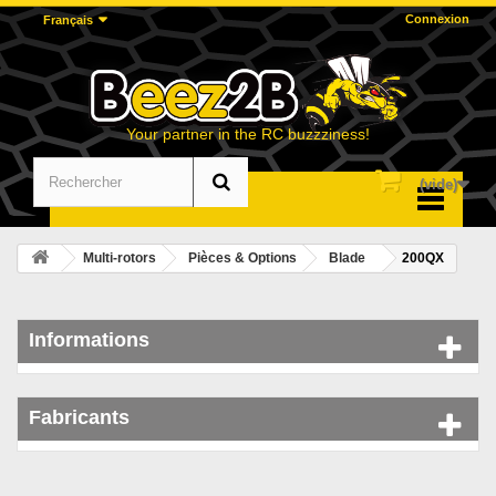
Connexion
Français
Your partner in the RC buzzziness!
(vide)
Menu
Multi-rotors
Pièces & Options
Blade
200QX
Informations
Fabricants