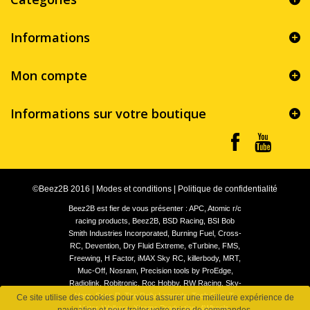
Informations
Mon compte
Informations sur votre boutique
©Beez2B 2016
|
Modes et conditions
|
Politique de confidentialité
Beez2B est fier de vous présenter : APC, Atomic r/c
racing products, Beez2B, BSD Racing, BSI Bob
Smith Industries Incorporated, Burning Fuel, Cross-
RC, Devention, Dry Fluid Extreme, eTurbine, FMS,
Freewing, H Factor, iMAX Sky RC, killerbody, MRT,
Muc-Off, Nosram, Precision tools by ProEdge,
Radiolink, Robitronic, Roc Hobby, RW Racing, Sky-
Hero, Spec.R, The Rally Legends, Tech One, T-
Ce site utilise des cookies pour vous assurer une meilleure expérience de
Motor, Walkera, Xtreme Production, 4Wheels,