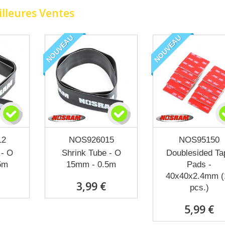
lleures Ventes
NOUVEAU
NOUVEAU
12
NOS926015
NOS95150
 - O
Shrink Tube - O
Doublesided Ta
5m
15mm - 0.5m
Pads -
40x40x2.4mm (
3,99 €
pcs.)
5,99 €