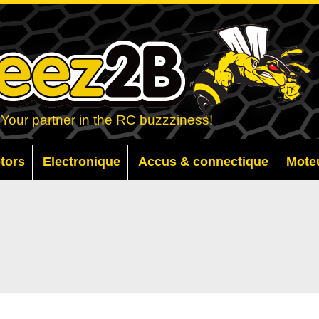
Your partner in the RC buzzziness!
otors
Electronique
Accus & connectique
Mote