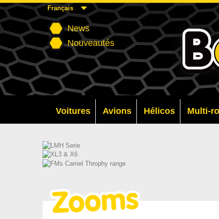
Français
News
Nouveautés
Voitures
Avions
Hélicos
Multi-r