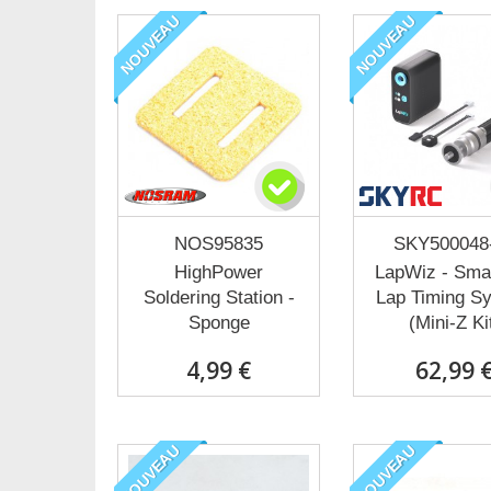
NOUVEAU
NOUVEAU
NOS95835
SKY500048
HighPower
LapWiz - Sma
Soldering Station -
Lap Timing S
Sponge
(Mini-Z Ki
4,99 €
62,99 
NOUVEAU
NOUVEAU