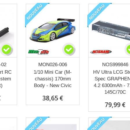
NOUVEAU
NOUVEAU
-02
MON026-006
NOS999846
rt RC
1/10 Mini Car (M-
HV Ultra LCG St
ystem
chassis) 170mm
Spec GRAPHEN
t)
Body - New Civic
4.2 6300mAh - 7
145C/70C
€
38,65 €
79,99 €
NOUVEAU
NOUVEAU