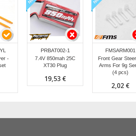
YL
PRBAT002-1
FMSARM001
er -
7.4V 850mah 25C
Front Gear Steer
set
XT30 Plug
Arms For 9g Se
(4 pcs)
19,53 €
2,02 €